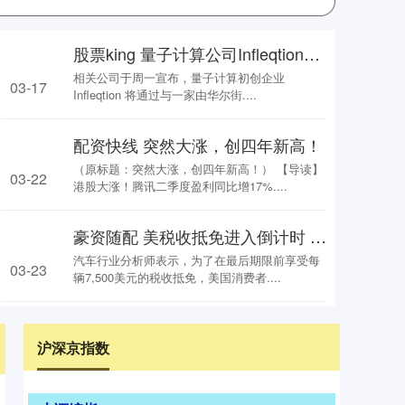
股票king 量子计算公司Infleqtion借壳SPAC上市，估值达18亿美元
相关公司于周一宣布，量子计算初创企业
03-17
Infleqtion 将通过与一家由华尔街....
配资快线 突然大涨，创四年新高！
（原标题：突然大涨，创四年新高！） 【导读】
03-22
港股大涨！腾讯二季度盈利同比增17%....
豪资随配 美税收抵免进入倒计时 分析师预言电动车将迎“最后的狂欢”
汽车行业分析师表示，为了在最后期限前享受每
03-23
辆7,500美元的税收抵免，美国消费者....
沪深京指数