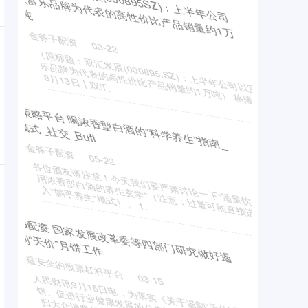
第二款敞篷车型，奔驰“双轨”布局中国市场
股票平台
03-19
8月29日，2025成都国际车展开幕，梅赛德斯-奔驰
（以下简称“奔驰”）携28款车型亮相，覆盖梅赛德
华
融
资
产
症
患
者
提
高
免
疫
力
？
简
单
，
教
5
个
不
花
一
分
钱
的
方
法
！
_
阳
气
_
经
络
_
深
呼
斯-AMG、迈巴赫及
癌
你
想
吸
股票平台
05-22
癌
症
患
者
会
存
在
疫
力
低
下
的
问
题
，
免
疫
力
低
不
仅
响
患
者
的
生
活
质
量
，
还
可
能
会
影
响
患
者
的
治
疗
进
，
所
以
很
多
人
问
：
赵
春
天
主
任
有
影
免
度
没
中
证
策
略
耳
其
野
火
致
达
达
尼
尔
海
峡
航
道
临
关
土
时
闭
最安全的股票杠杆平台
新
华
财
经
北
京
8
月
9
日
电
土
耳
其
官
员
8
日
说
，
受
野
火
响
，
土
耳
其
有
关
部
门
当
天
暂
停
达
达
尼
尔
海
峡
的
航
，
并
疏
散
数
百
人
。
法
新
社
影
03-23
运
援