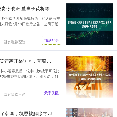
邦乾配倍 V观财报｜丽人丽妆被责令改正 董事长黄梅等6人遭警示
露对外担保等多项违规行为，丽人丽妆被
丽人丽妆7月10日盘后公告，公司于近
邦乾配倍
：融资融券配资
天宇优配 赛后只说一个词! C罗笑着离开采访区，葡萄牙以小组第二晋级
界杯小组赛最后一轮中0比0战平哥伦比
 尽管未能帮助球队拿下小组头名，41
天宇优配
：盛谷策略平台
救不了韩国；凯恩被解除封印