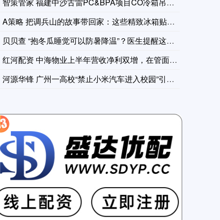
市场消息：阿联酋主权财富基金穆巴达拉投资公司正就投资日本
智策管家 福建中沙古雷PC&BPA项目CO冷箱吊装成
A策略 把调兵山的故事带回家：这些精致冰箱贴让旅行记忆永不褪
明晟公司MSCI北欧国家指数大致持平，报397.19点。在十个板块中，北
贝贝查 “抱冬瓜睡觉可以防暑降温”？医生提醒这些人要特别注意
红河配资 中海物业上半年营收净利双增，在管面积436亿平方米
河源华锋 广州一高校“禁止小米汽车进入校园”引热议