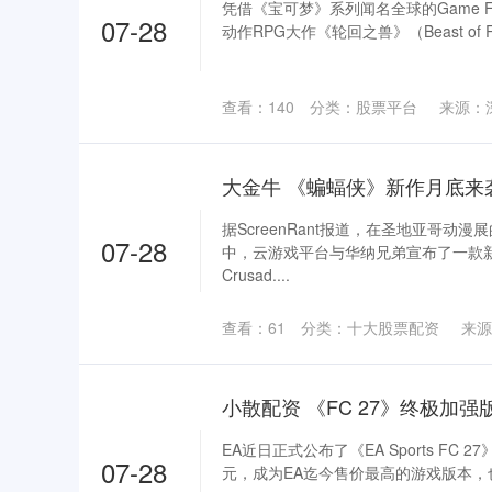
凭借《宝可梦》系列闻名全球的Game 
07-28
动作RPG大作《轮回之兽》（Beast of Rei
查看：
140
分类：
股票平台
来源：
大金牛 《蝙蝠侠》新作月底来
据ScreenRant报道，在圣地亚哥动
07-28
中，云游戏平台与华纳兄弟宣布了一款新
Crusad....
查看：
61
分类：
十大股票配资
来源
EA近日正式公布了《EA Sports FC 
07-28
元，成为EA迄今售价最高的游戏版本，也