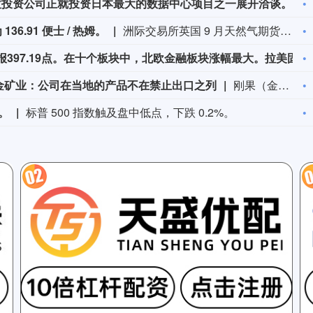
拉投资公司正就投资日本最大的数据中心项目之一展开洽谈。
6.91 便士 / 热姆。
洲际交易所英国 9 月天然气期货结算价为 136.91 便士 / 热姆。
明晟公司MSCI北欧国家指数大致持平，报397.19点。在十个板块中，北欧金融板块涨幅最大。拉美固定电话与移动电信服务商Millicom International Cellular SA涨14.4%，在一众北欧个股里领跑。
金矿业：公司在当地的产品不在禁止出口之列
刚果（金）政府6月底签署禁止铜钴精矿出口政府命令。对此，紫金矿业相关人士表示，目前公司在刚果（金）公司旗下科卢韦齐铜矿的产品为粗铜及电积铜，卡莫阿-卡库拉铜矿的产品为阳极板及粗铜，不属于禁止出口的产品。
%。
标普 500 指数触及盘中低点，下跌 0.2%。