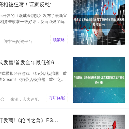
顺策略 《漫威金刚狼》琴葛蕾亮相被狂喷！玩家反怼:你是gay
ames开发的《漫威金刚狼》发布了最新宣
亮相并未收获一致好评，反而点燃了玩
顺策略
：迎客松配资平台
万店优配 《奶茶店模拟器》正式发售!首发全年最低价6.5折
浸式模拟经营游戏 《奶茶店模拟器 - 重
am! 《奶茶店模拟器 - 重生之....
万店优配
平台
来源：宏大速配
丰泰优配 索尼采访《宝可梦》开发商!《轮回之兽》PS5特性曝光