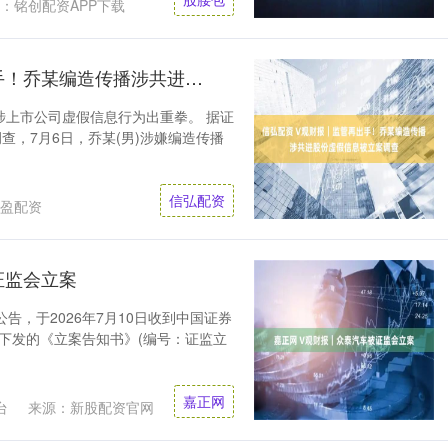
：铭创配资APP下载
信弘配资 V观财报｜监管再出手！乔某编造传播涉共进股份虚假信息被立案调查
播涉上市公司虚假信息行为出重拳。 据证
查，7月6日，乔某(男)涉嫌编造传播
信弘配资
盈配资
证监会立案
公告，于2026年7月10日收到中国证券
)下发的《立案告知书》(编号：证监立
嘉正网
台
来源：新股配资官网