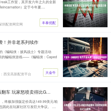
Freak工作室，其开发六年之久的全新
ncarnation）定于今年夏....
丰泰优配
深圳配资网官网
袭！并非老系列续作
漫展的《蝙蝠侠：披风战士》专题活动
的蝙蝠侠游戏——《蝙蝠侠：Caped
大金牛
：西安高新配资平台
小散配资 《FC 27》终极加强版翻车 玩家怒喷卖得比GTA6还贵
27》，终极加强版定价高达149.99美元/欧
因此在玩家社区引发巨大争议。 ....