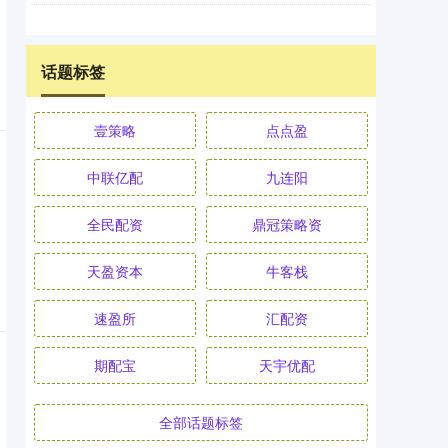
话题标签
壹策略
点点盈
中联亿配
九连阳
全民配资
鼎冠策略资
天盈资本
牛客栈
速盈所
汇配资
期配宝
天宇优配
全部话题标签