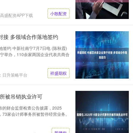
小散配资
高盛配资APP下载
对接 多领域合作落地签约
签约 中新社南宁7月7日电 (陈秋霞)
宁举办，110余家两国企业代表共商合
祥盛期权
：日升策略平台
事务所被吊销执业许可
布的财会监督检查公告披露，2025
，73家会计师事务所被暂停经营业务。
股腰包