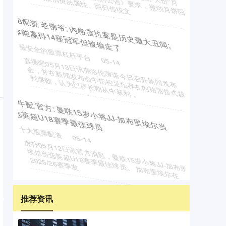
博
星
配
资
南
京
照
相
馆
》
加
拿
大
首
映
观
众
深
触
《
受
动
股票平台
03-23
当
地
时
间
8
月
7
日
，
电
影
《
南
京
照
相
馆
》
在
加
拿
大
太
华
、
多
伦
多
、
温
哥
华
分
别
举
办
首
映
式
。
在
温
哥
的
首
映
式
上
，
中
国
驻
温
哥
华
总
渥
晚
华
领
互
盈
策
略
州
：
今
起
暂
停
实
施
汽
车
“置
换
更
”补
贴
政
策
广
新
！
最安全的股票杠杆平台
广
州
市
商
务
局
最
公
告
。
8
月
2
9
日
晚
，
广
州
市
商
务
发
布
公
告
，
决
定
调
整
2
0
2
5
年
广
州
市
汽
车
“置
换
更
”政
策
，
自
2
0
2
5
年
局
03-19
新
新
8
推荐资讯